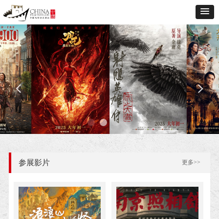
넳
넲
参展影片
更多>>