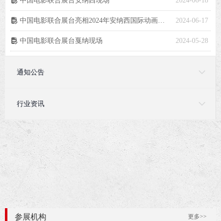
中国电影联合展台安纳西现场
2024-06-18
넖
中国电影联合展台亮相2024年安纳西国际动画电影节
2024-06-17
넖
中国电影联合展台戛纳现场
2024-05-28
넖
摄制资源
更多>>
国家中影数字制作基地
2023-12-12
넖
通知公告
横店影视城
2023-12-14
넖
行业资讯
参展机构
更多>>