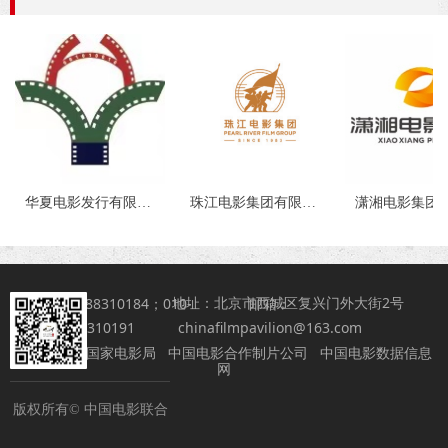
华夏电影发行有限责任公司
珠江电影集团有限公司
地址：北京市西城区复兴门外大街2号
电话：010-88310184；010-
邮箱：
88310191
chinafilmpavilion@163.com
友情链接：
国家电影局
中国电影合作制片公司
中国电影数据信息
网
版权所有©
中国电影联合
展台