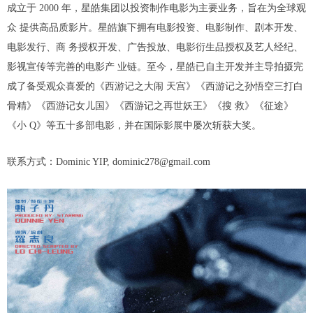
成立于 2000 年，星皓集团以投资制作电影为主要业务，旨在为全球观
众 提供高品质影片。星皓旗下拥有电影投资、电影制作、剧本开发、
电影发行、商 务授权开发、广告投放、电影衍生品授权及艺人经纪、
影视宣传等完善的电影产 业链。至今，星皓已自主开发并主导拍摄完
成了备受观众喜爱的《西游记之大闹 天宫》《西游记之孙悟空三打白
骨精》《西游记女儿国》《西游记之再世妖王》《搜 救》《征途》
《小 Q》等五十多部电影，并在国际影展中屡次斩获大奖。
联系方式：Dominic YIP, dominic278@gmail.com