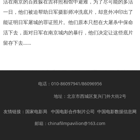
活在南京的百姓躲在吉祥照相馆中避难，为了尽可能的多活
一日，他们被迫帮助日军摄影师冲洗底片，却意外冲印出了
能证明日军屠城的罪证照片。他们原本只想在大屠杀中保命
活下去，面对日军在南京城内的暴行，他们决定让这些底片
留存下去……
电话：010-86097941/86096956
地址：北京市西城区复兴门外大街2号
友情链接：
国家电影局
中国电影合作制片公司
中国电影数据信息网
邮箱：chinafilmpavilion@163.com